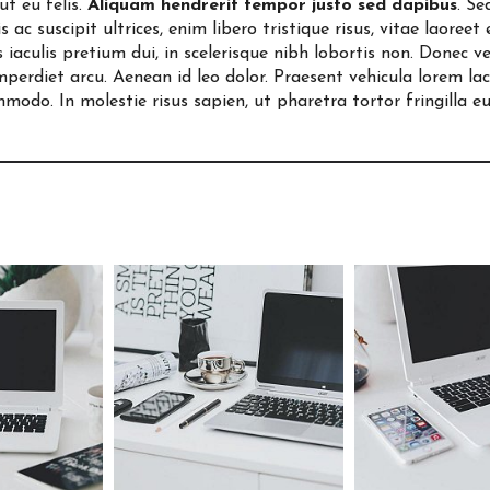
t eu felis.
Aliquam hendrerit tempor justo sed dapibus
. Se
ac suscipit ultrices, enim libero tristique risus, vitae laoreet
s iaculis pretium dui, in scelerisque nibh lobortis non. Donec 
imperdiet arcu. Aenean id leo dolor. Praesent vehicula lorem lac
do. In molestie risus sapien, ut pharetra tortor fringilla eu