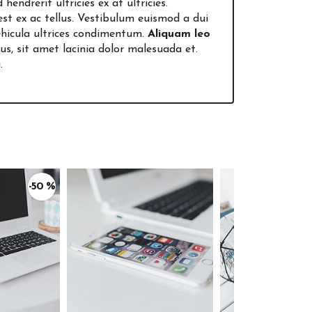
d hendrerit ultricies ex at ultricies.
 est ex ac tellus. Vestibulum euismod a dui
vehicula ultrices condimentum.
Aliquam leo
us, sit amet lacinia dolor malesuada et.
.
-50 %