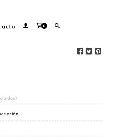
tacto
0
cluidos)
scripción