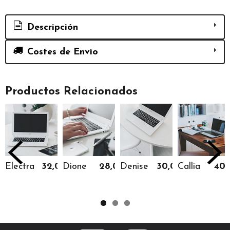
Descripción
Costes de Envío
Productos Relacionados
Electra
32,00 €
Dione
28,00 €
Denise
30,00 €
Callia
40,