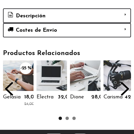
Descripción
Costes de Envío
Productos Relacionados
-25 %
Gelasia
18,00 €
Electra
32,00 €
Dione
28,00 €
Carisma
42,
24,00 €