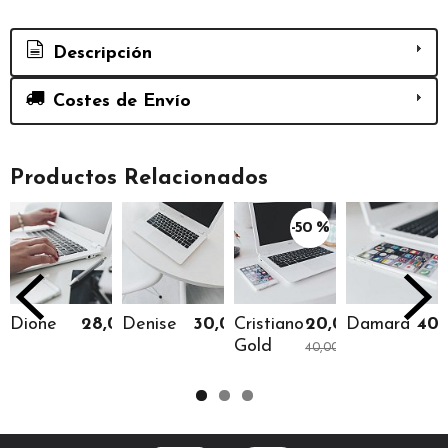
Descripción
Costes de Envío
Productos Relacionados
-50 %
Dione
28,00 €
Denise
30,00 €
Cristiano
20,00 €
Damara
40,
Gold
40,00 €