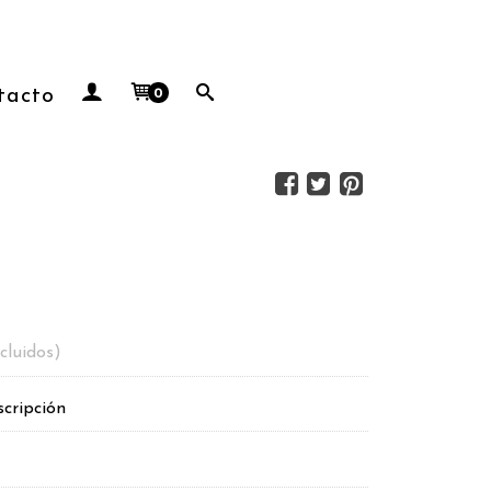
tacto
0
cluidos)
scripción