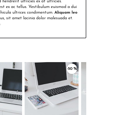
d hendrerit ultricies ex at ultricies.
 est ex ac tellus. Vestibulum euismod a dui
vehicula ultrices condimentum.
Aliquam leo
us, sit amet lacinia dolor malesuada et.
.
-50 %